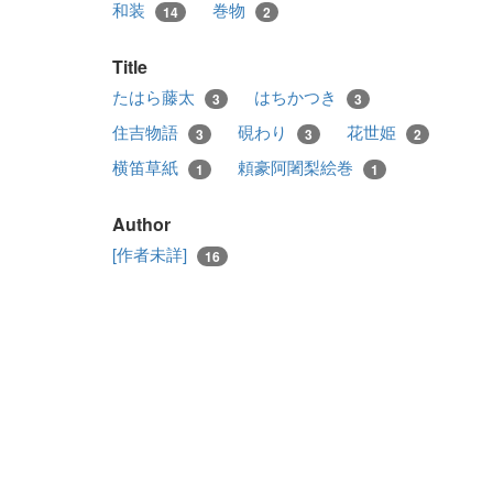
和装
巻物
14
2
Title
たはら藤太
はちかつき
3
3
住吉物語
硯わり
花世姫
3
3
2
横笛草紙
頼豪阿闍梨絵巻
1
1
Author
[作者未詳]
16