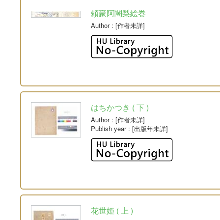
頼豪阿闍梨絵巻
Author
: [作者未詳]
はちかつき ( 下 )
Author
: [作者未詳]
Publish year
: [出版年未詳]
花世姫 ( 上 )