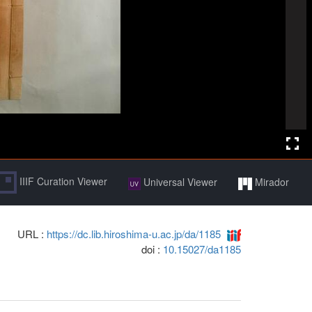
IIIF Curation Viewer
Universal Viewer
Mirador
URL :
https://dc.lib.hiroshima-u.ac.jp/da/1185
doi :
10.15027/da1185