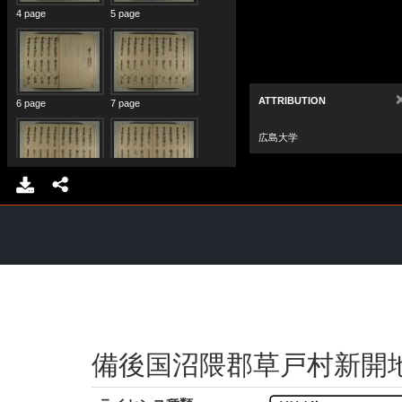
備後国沼隈郡草戸村新開