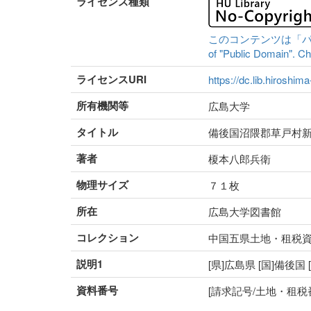
ライセンス種類
このコンテンツは「パブリッ
of "Public Domain". Che
ライセンスURI
https://dc.lib.hiroshim
所有機関等
広島大学
タイトル
備後国沼隈郡草戸村
著者
榎本八郎兵衛
物理サイズ
７１枚
所在
広島大学図書館
コレクション
中国五県土地・租税
説明1
[県]広島県 [国]備後国
資料番号
[請求記号/土地・租税番号]5