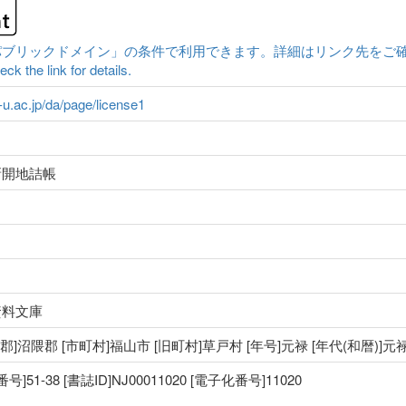
クドメイン」の条件で利用できます。詳細はリンク先をご確認ください。|Conten
ck the link for details.
a-u.ac.jp/da/page/license1
新開地詰帳
資料文庫
 [郡]沼隈郡 [市町村]福山市 [旧町村]草戸村 [年号]元禄 [年代(和暦)]元
1-38 [書誌ID]NJ00011020 [電子化番号]11020