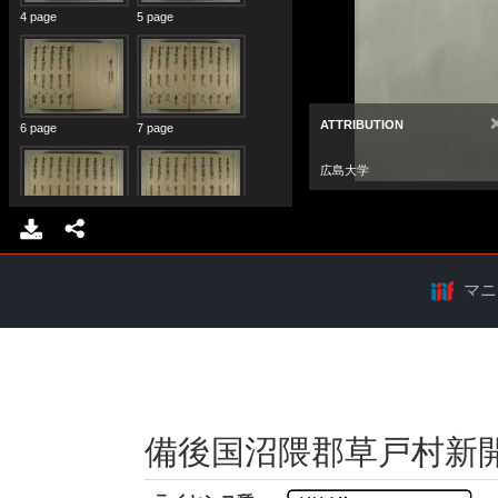
マニ
備後国沼隈郡草戸村新