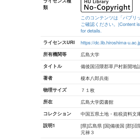
ライセンス種
類
このコンテンツは「パブリ
ご確認ください。|Content is availa
for details.
ライセンスURI
https://dc.lib.hiroshima-u.ac.
所有機関等
広島大学
タイトル
備後国沼隈郡草戸村新開地
著者
榎本八郎兵衛
物理サイズ
７１枚
所在
広島大学図書館
コレクション
中国五県土地・租税資料文
説明1
[県]広島県 [国]備後国 [郡]沼
元禄３