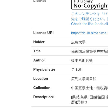
License
このコンテンツは「パ
先をご確認ください。|Content 
Check the link for detail
License URI
https://dc.lib.hiroshima
Holder
広島大学
Title
備後国沼隈郡草戸村新
Author
榎本八郎兵衛
Physical size
７１枚
Location
広島大学図書館
Collection
中国五県土地・租税資
Description1
[県]広島県 [国]備後国 
暦)]元禄３