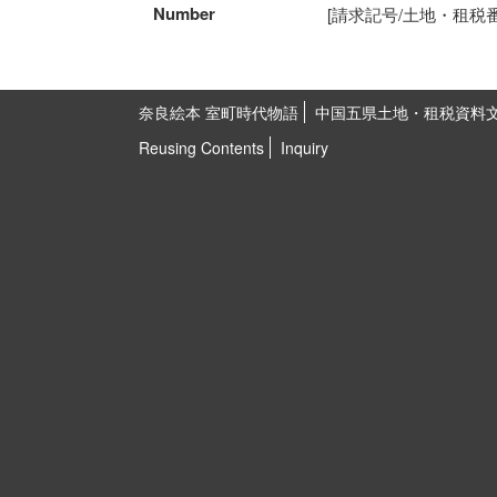
Number
[請求記号/土地・租税番号]5
奈良絵本 室町時代物語
中国五県土地・租税資料
Reusing Contents
Inquiry