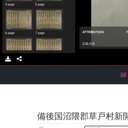
備後国沼隈郡草戸村新