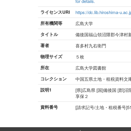
for details.
ライセンスURI
https://dc.lib.hiroshima-u.ac.
所有機関等
広島大学
タイトル
備後国福山領沼隈郡今津村
著者
喜多村九右衛門
物理サイズ
５枚
所在
広島大学図書館
コレクション
中国五県土地・租税資料文
説明1
[県]広島県 [国]備後国 [郡]沼
享保２
資料番号
[請求記号/土地・租税番号]51-18