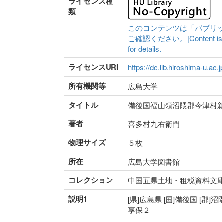
ライセンス種
類
このコンテンツは「パブリ
ご確認ください。|Content is availa
for details.
ライセンスURI
https://dc.lib.hiroshima-u.ac.
所有機関等
広島大学
タイトル
備後国福山領沼隈郡今津村
著者
喜多村九右衛門
物理サイズ
５枚
所在
広島大学図書館
コレクション
中国五県土地・租税資料文
説明1
[県]広島県 [国]備後国 [郡]沼
享保２