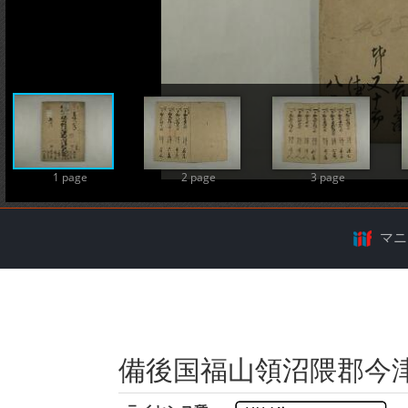
A
1 page
2 page
3 page
マニ
備後国福山領沼隈郡今