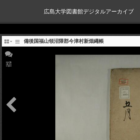
広島大学図書館デジタルアーカイブ
備後国福山領沼隈郡今津村新畑繩帳
tune