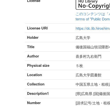
License
このコンテンツは「パブリ
terms of "Public Domai
License URI
https://dc.lib.hiroshi
Holder
広島大学
Title
備後国福山領沼隈郡
Author
喜多村九右衛門
Physical size
５枚
Location
広島大学図書館
Collection
中国五県土地・租税
Description1
[県]広島県 [国]備後
Number
[請求記号/土地・租税番号]