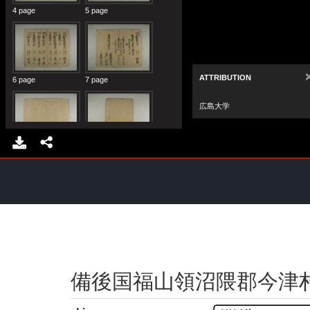
備後国福山領沼隈郡今津