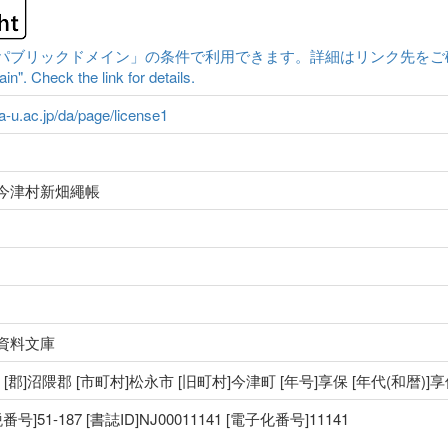
ックドメイン」の条件で利用できます。詳細はリンク先をご確認ください。|Cont
n". Check the link for details.
ma-u.ac.jp/da/page/license1
今津村新畑繩帳
資料文庫
国 [郡]沼隈郡 [市町村]松永市 [旧町村]今津町 [年号]享保 [年代(和暦)]
51-187 [書誌ID]NJ00011141 [電子化番号]11141