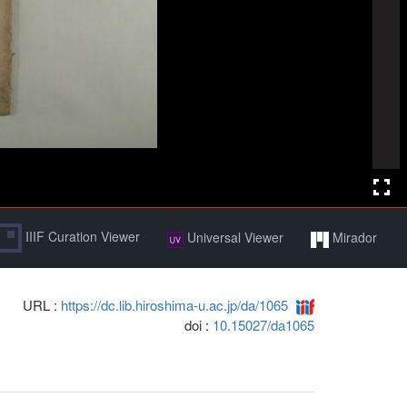
IIIF Curation Viewer
Universal Viewer
Mirador
URL :
https://dc.lib.hiroshima-u.ac.jp/da/1065
doi :
10.15027/da1065