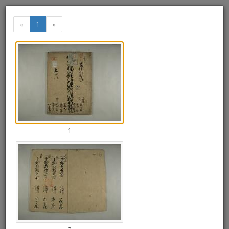
備後国福山領沼隈郡今津村新畑
«
1
»
繩帳
«
»
Thumbnails
+
Draw
-
a
rectang
1