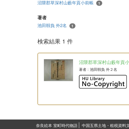
沼隈郡草深村山藪年貢小前帳
1
著者
池田靱負 外2名
1
検索結果 1 件
沼隈郡草深村山藪年貢
著者
: 池田靱負 外２名
奈良絵本 室町時代物語
中国五県土地・租税資料