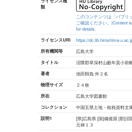
ライセンス種
類
このコンテンツは「パブリ
ご確認ください。|Content is availa
for details.
ライセンスURI
https://dc.lib.hiroshima-u.ac.
所有機関等
広島大学
タイトル
沼隈郡草深村山藪年貢小前
著者
池田靱負 外２名
物理サイズ
２４枚
所在
広島大学図書館
コレクション
中国五県土地・租税資料文
説明1
[県]広島県 [国]備後国 [郡]沼
元禄１３