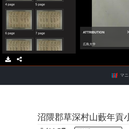
マニ
沼隈郡草深村山藪年貢