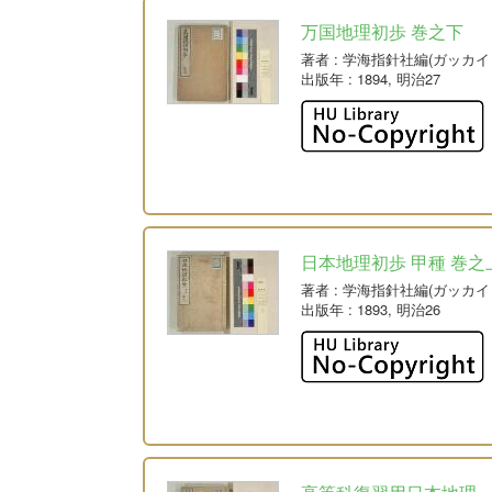
万国地理初歩 巻之下
著者
: 学海指針社編(ガッカ
出版年
: 1894, 明治27
日本地理初歩 甲種 巻之
著者
: 学海指針社編(ガッカ
出版年
: 1893, 明治26