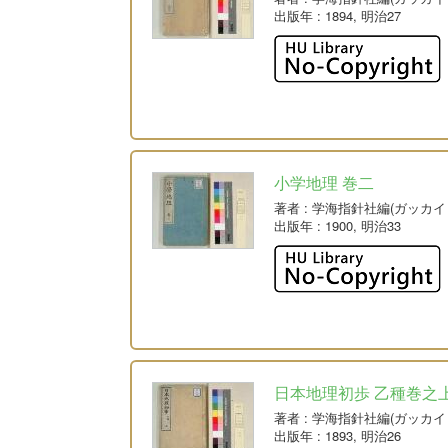
出版年
: 1894, 明治27
小学地理 巻二
著者
: 学海指針社編(ガッカ
出版年
: 1900, 明治33
日本地理初歩 乙種巻之
著者
: 学海指針社編(ガッカ
出版年
: 1893, 明治26