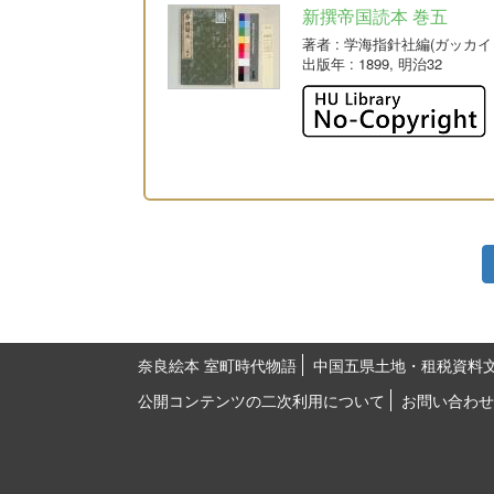
新撰帝国読本 巻五
著者
: 学海指針社編(ガッカ
出版年
: 1899, 明治32
奈良絵本 室町時代物語
中国五県土地・租税資料
公開コンテンツの二次利用について
お問い合わせ