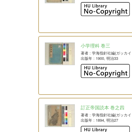
小学理科 巻三
著者
: 学海指針社編(ガッカ
出版年
: 1900, 明治33
訂正帝国読本 巻之四
著者
: 学海指針社編(ガッカ
出版年
: 1894, 明治27