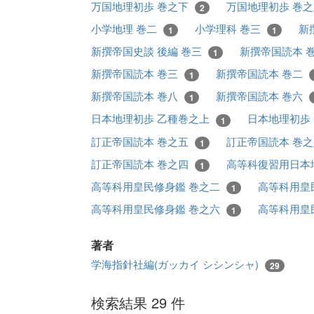
万国地理初歩 巻之下
万国地理初歩 巻
2
小学地理 巻二
小学理科 巻三
新
1
1
新撰帝国史談 後編 巻三
新撰帝国読本 
1
新撰帝国読本 巻三
新撰帝国読本 巻二
1
新撰帝国読本 巻八
新撰帝国読本 巻六
1
日本地理初歩 乙種巻之上
日本地理初歩
1
訂正帝国読本 巻之五
訂正帝国読本 巻
1
訂正帝国読本 巻之四
高等科復習用日本
1
高等科用皇民修身鑑 巻之二
高等科用皇
1
高等科用皇民修身鑑 巻之六
高等科用皇
1
著者
学海指針社編(ガッカイ シシンシャ)
29
検索結果 29 件