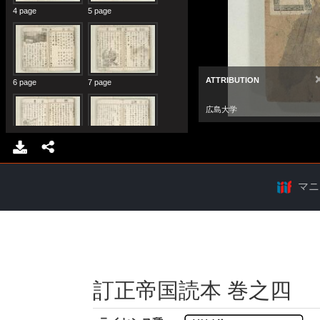
マニ
訂正帝国読本 巻之四