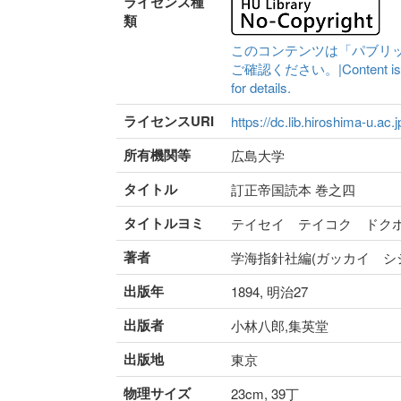
ライセンス種
類
このコンテンツは「パブリ
ご確認ください。|Content is availa
for details.
ライセンスURI
https://dc.lib.hiroshima-u.ac.
所有機関等
広島大学
タイトル
訂正帝国読本 巻之四
タイトルヨミ
テイセイ テイコク ドク
著者
学海指針社編(ガッカイ シ
出版年
1894, 明治27
出版者
小林八郎,集英堂
出版地
東京
物理サイズ
23cm, 39丁