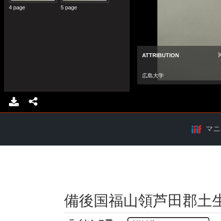
マニ
備後国福山領芦田郡土