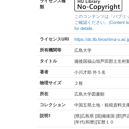
ライセンス種
類
このコンテンツは「パブリ
ご確認ください。|Content is availa
for details.
ライセンスURI
https://dc.lib.hiroshima-u.ac.
所有機関等
広島大学
タイトル
備後国福山領芦田郡土生村
著者
小川才助 外５名
物理サイズ
２枚
所在
広島大学図書館
コレクション
中国五県土地・租税資料文
説明1
[県]広島県 [国]備後国 [郡]
[年代(和暦)]宝暦１０