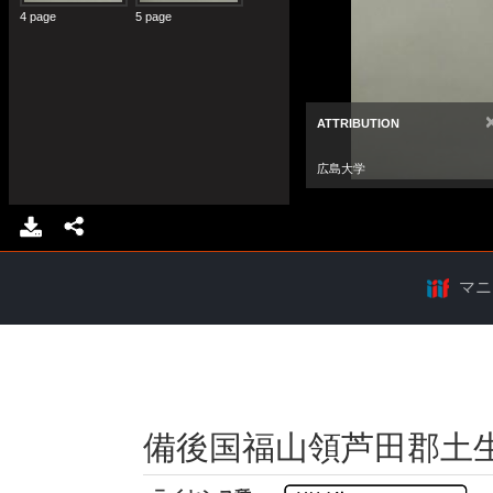
マニ
備後国福山領芦田郡土