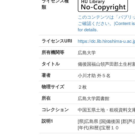
ライセンス種
類
このコンテンツは「パブリ
ご確認ください。|Content is availa
for details.
ライセンスURI
https://dc.lib.hiroshima-u.ac.
所有機関等
広島大学
タイトル
備後国福山領芦田郡土生村
著者
小川才助 外５名
物理サイズ
２枚
所在
広島大学図書館
コレクション
中国五県土地・租税資料文
説明1
[県]広島県 [国]備後国 [郡]
[年代(和暦)]宝暦１０