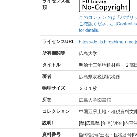
ライセンス種
類
このコンテンツは「パブリ
ご確認ください。|Content is availa
for details.
ライセンスURI
https://dc.lib.hiroshima-u.ac.
所有機関等
広島大学
タイトル
明治十三年地租材料 ２高
著者
広島県収税課賦税係
物理サイズ
２０１枚
所在
広島大学図書館
コレクション
中国五県土地・租税資料文
説明1
[県]広島県 [年号]明治 [
資料番号
[請求記号/土地・租税番号]IV-62