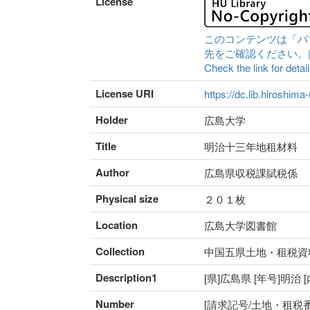
License
このコンテンツは「パ
先をご確認ください。|Content 
Check the link for detail
License URI
https://dc.lib.hiroshima
Holder
広島大学
Title
明治十三年地租材料 
Author
広島県収税課賦税係
Physical size
２０１枚
Location
広島大学図書館
Collection
中国五県土地・租税資
Description1
[県]広島県 [年号]明
Number
[請求記号/土地・租税番号]I