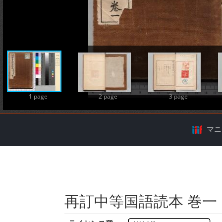
A
1 page
2 page
3 page
マニ
再訂中等国語読本 巻一