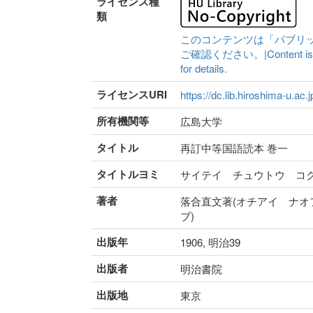
ライセンス種
類
このコンテンツは「パブリ
ご確認ください。|Content is availa
for details.
ライセンスURI
https://dc.lib.hiroshima-u.ac.
所有機関等
広島大学
タイトル
再訂中等国語読本 巻一
タイトルヨミ
サイテイ チュウトウ コ
著者
落合直文著(オチアイ ナオ
ブ)
出版年
1906, 明治39
出版者
明治書院
出版地
東京