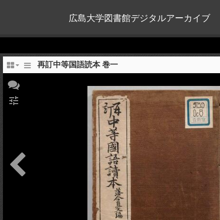
広島大学図書館デジタルアーカイブ
再訂中等国語読本 巻一
tune