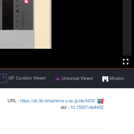
IIIF Curation Viewer
Universal Viewer
Mirador
URL :
https://dc.lib.hiroshima-u.ac.jp/da/4432
doi :
10.15027/da4432