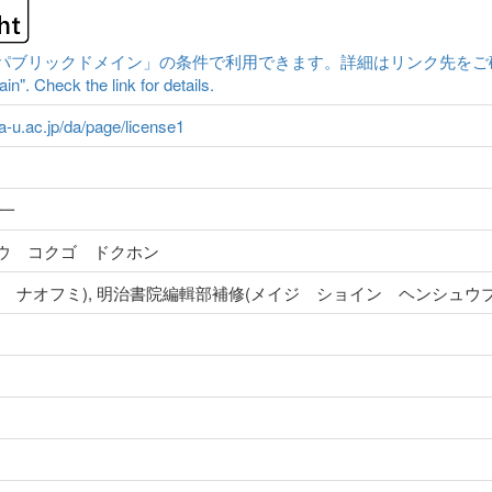
ックドメイン」の条件で利用できます。詳細はリンク先をご確認ください。|Cont
n". Check the link for details.
ma-u.ac.jp/da/page/license1
一
ウ コクゴ ドクホン
 ナオフミ), 明治書院編輯部補修(メイジ ショイン ヘンシュウブ