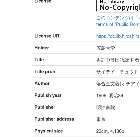
License
このコンテンツは「パブリ
terms of "Public Domai
License URI
https://dc.lib.hiroshi
Holder
広島大学
Title
再訂中等国語読本 巻
Title pron.
サイテイ チュウト
Author
落合直文著(オチアイ
Publish year
1906, 明治39
Publisher
明治書院
Publisher address
東京
Physical size
23cm, 4,136p