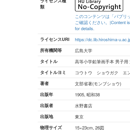
ライセンス種
類
このコンテンツは「パブリ
ご確認ください。|Content is availa
for details.
ライセンスURI
https://dc.lib.hiroshima-u.ac.
所有機関等
広島大学
タイトル
高等小学鉛筆画手本 男子用
タイトルヨミ
コウトウ ショウガク エ
著者
文部省著(モンブショウ)
出版年
1905, 昭和38
出版者
水野書店
出版地
東京
物理サイズ
15×23cm, 26図