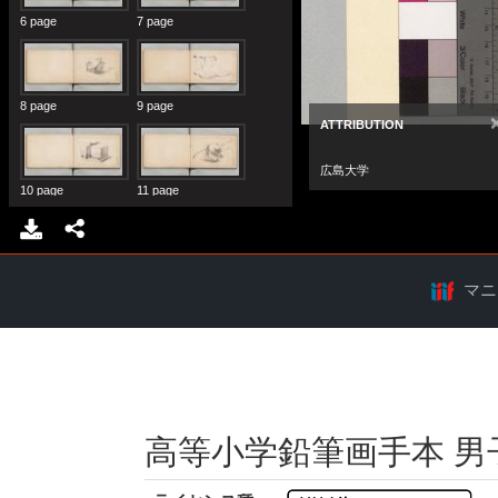
マニ
高等小学鉛筆画手本 男