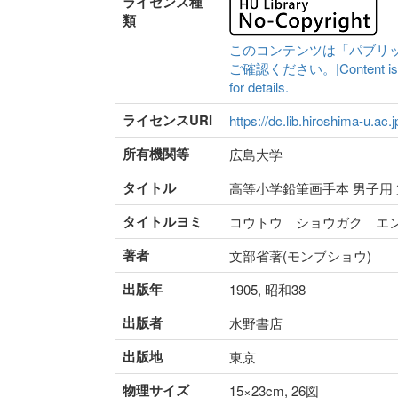
ライセンス種
類
このコンテンツは「パブリ
ご確認ください。|Content is availa
for details.
ライセンスURI
https://dc.lib.hiroshima-u.ac.
所有機関等
広島大学
タイトル
高等小学鉛筆画手本 男子用
タイトルヨミ
コウトウ ショウガク エ
著者
文部省著(モンブショウ)
出版年
1905, 昭和38
出版者
水野書店
出版地
東京
物理サイズ
15×23cm, 26図