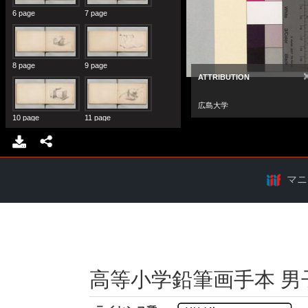
マニ
高等小学鉛筆画手本 男