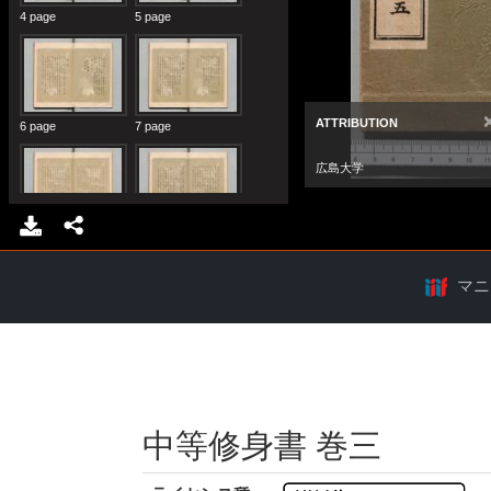
マニ
中等修身書 巻三