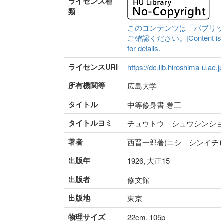
ライセンス種
類
このコンテンツは「パブリ
ご確認ください。|Content is availa
for details.
ライセンスURI
https://dc.lib.hiroshima-u.ac.
所有機関等
広島大学
タイトル
中等修身書 巻三
タイトルヨミ
チュウトウ シュウシンシ
著者
西晋一郎著(ニシ シンイチ
出版年
1926, 大正15
出版者
修文館
出版地
東京
物理サイズ
22cm, 105p