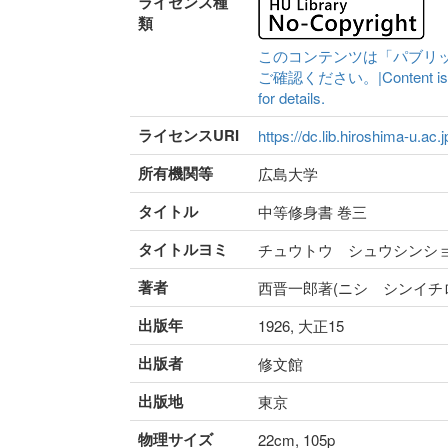
ライセンス種
類
このコンテンツは「パブリ
ご確認ください。|Content is availa
for details.
ライセンスURI
https://dc.lib.hiroshima-u.ac.
所有機関等
広島大学
タイトル
中等修身書 巻三
タイトルヨミ
チュウトウ シュウシンシ
著者
西晋一郎著(ニシ シンイチ
出版年
1926, 大正15
出版者
修文館
出版地
東京
物理サイズ
22cm, 105p