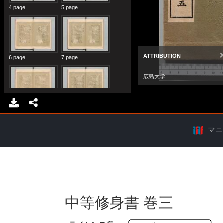
マニ
中等修身書 巻三