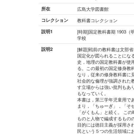
所在
広島大学図書館
コレクション
教科書コレクション
説明1
[時期]国定教科書期 1903（
学校
説明2
[解題]戦前の教科書は文部省
国定化が図られることになる
史，地理の国定教科書が使
る。この最初の国定修身教
なり，従来の修身教科書に
社会的な倫理が強調された
す立場からは強い批判もあ
もなっていく。
本書は，第三学年児童用で
まり，「ちゅーぎ」，「そ
「がくもん」と続く。 こ
ものと人物で編成するもの
目的には徳目主義が採用さ
民という５つの生活領域に