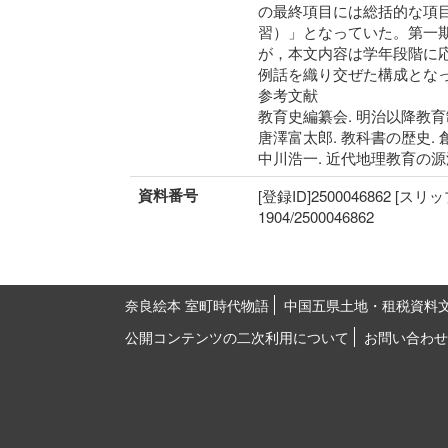
の最終項目には総括的な項
習）」となっていた。第一
が，本文内容は学年段階に
例話を織り交ぜた構成となっ
参考文献
教育史編纂会. 明治以降教育制度
唐澤富太郎. 教科書の歴史. 創文
中川浩一. 近代地理教育の源流.
資料番号
[登録ID]2500046862 [スリ
1904/2500046862
奈良絵本 室町時代物語
中国五県土地・租税資料
公開コンテンツの二次利用について
お問い合わせ