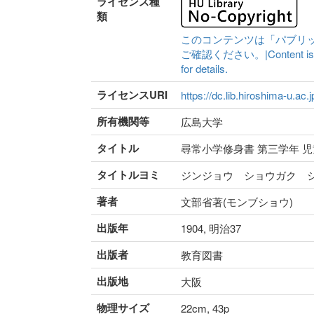
ライセンス種
類
このコンテンツは「パブリ
ご確認ください。|Content is availa
for details.
ライセンスURI
https://dc.lib.hiroshima-u.ac.
所有機関等
広島大学
タイトル
尋常小学修身書 第三学年 
タイトルヨミ
ジンジョウ ショウガク 
著者
文部省著(モンブショウ)
出版年
1904, 明治37
出版者
教育図書
出版地
大阪
物理サイズ
22cm, 43p