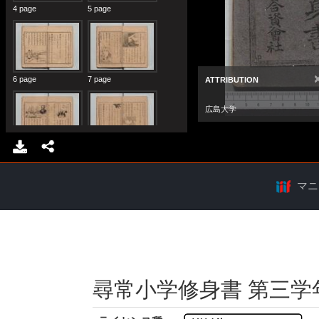
マニ
尋常小学修身書 第三学