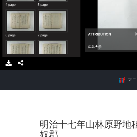
マニ
明治十七年山林原野地
奴郡