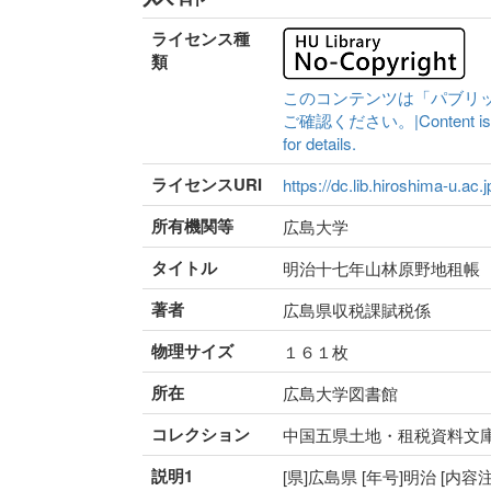
ライセンス種
類
このコンテンツは「パブリ
ご確認ください。|Content is availa
for details.
ライセンスURI
https://dc.lib.hiroshima-u.ac.
所有機関等
広島大学
タイトル
明治十七年山林原野地租帳
著者
広島県収税課賦税係
物理サイズ
１６１枚
所在
広島大学図書館
コレクション
中国五県土地・租税資料文
説明1
[県]広島県 [年号]明治 [