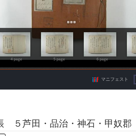
Add Item
4 page
5 page
6 page
マニフェスト
帳 ５芦田・品治・神石・甲奴郡