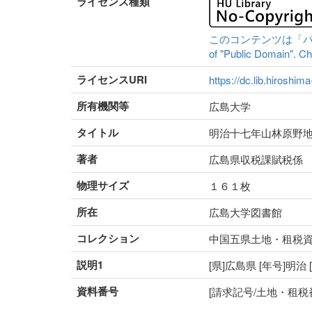
ライセンス種類
このコンテンツは「パブリッ
of "Public Domain". Che
ライセンスURI
https://dc.lib.hiroshim
所有機関等
広島大学
タイトル
明治十七年山林原野
著者
広島県収税課賦税係
物理サイズ
１６１枚
所在
広島大学図書館
コレクション
中国五県土地・租税
説明1
[県]広島県 [年号]明
資料番号
[請求記号/土地・租税番号]I