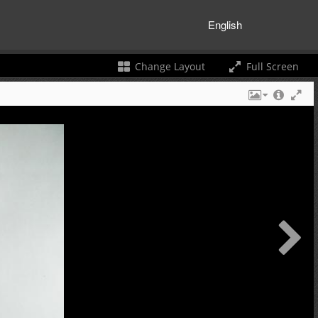
English
Change Layout
Full Screen