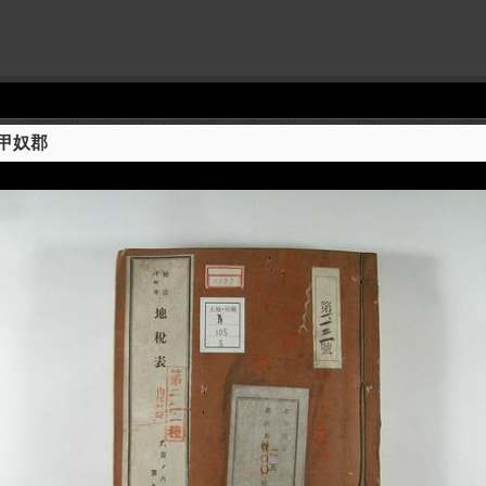
甲奴郡
+