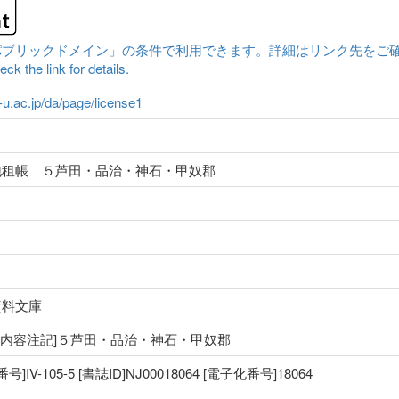
クドメイン」の条件で利用できます。詳細はリンク先をご確認ください。|Conten
ck the link for details.
a-u.ac.jp/da/page/license1
地租帳 ５芦田・品治・神石・甲奴郡
資料文庫
治 [内容注記]５芦田・品治・神石・甲奴郡
V-105-5 [書誌ID]NJ00018064 [電子化番号]18064