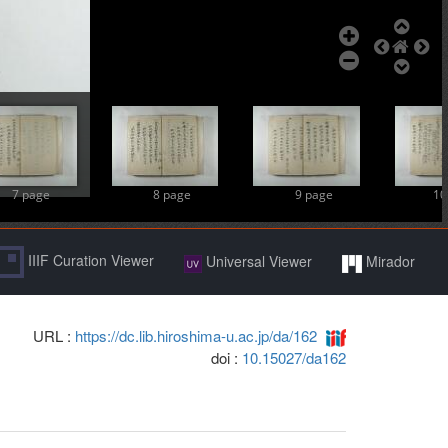
7 page
8 page
9 page
10
IIIF Curation Viewer
Universal Viewer
Mirador
URL :
https://dc.lib.hiroshima-u.ac.jp/da/162
doi :
10.15027/da162