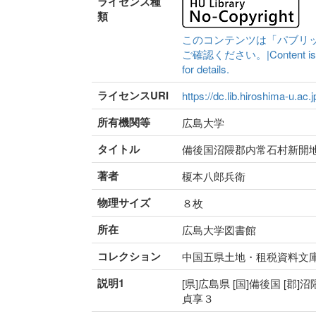
ライセンス種
類
このコンテンツは「パブリ
ご確認ください。|Content is availa
for details.
ライセンスURI
https://dc.lib.hiroshima-u.ac.
所有機関等
広島大学
タイトル
備後国沼隈郡内常石村新開
著者
榎本八郎兵衛
物理サイズ
８枚
所在
広島大学図書館
コレクション
中国五県土地・租税資料文
説明1
[県]広島県 [国]備後国 [郡]沼
貞享３