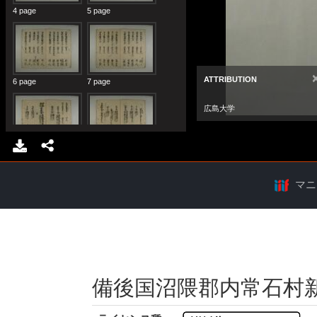
マニ
備後国沼隈郡内常石村