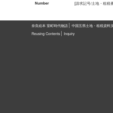
Number
[請求記号/土地・租税番号]5
奈良絵本 室町時代物語
中国五県土地・租税資料
Reusing Contents
Inquiry