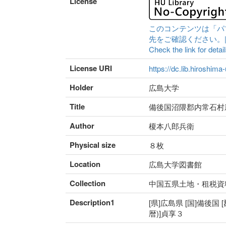
License
このコンテンツは「パ
先をご確認ください。|Content 
Check the link for detail
License URI
https://dc.lib.hiroshima
Holder
広島大学
Title
備後国沼隈郡内常石村
Author
榎本八郎兵衛
Physical size
８枚
Location
広島大学図書館
Collection
中国五県土地・租税資
Description1
[県]広島県 [国]備後国 
暦)]貞享３