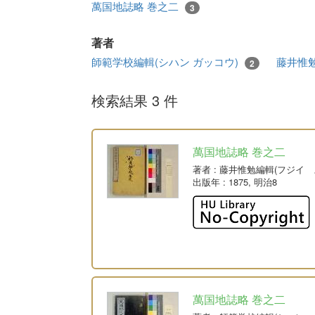
萬国地誌略 巻之二
3
著者
師範学校編輯(シハン ガッコウ)
藤井惟勉
2
検索結果 3 件
萬国地誌略 巻之二
著者
: 藤井惟勉編輯(フジイ 
出版年
: 1875, 明治8
萬国地誌略 巻之二