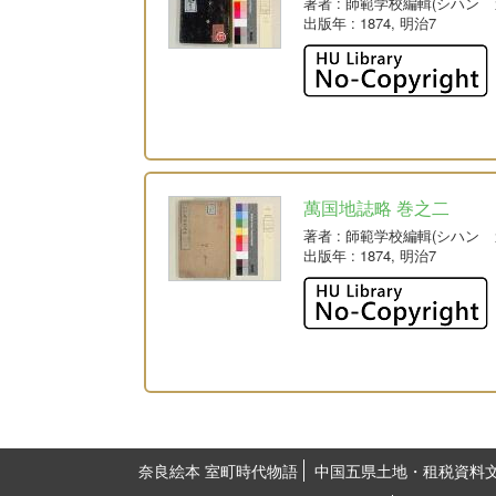
著者
: 師範学校編輯(シハン 
出版年
: 1874, 明治7
萬国地誌略 巻之二
著者
: 師範学校編輯(シハン 
出版年
: 1874, 明治7
奈良絵本 室町時代物語
中国五県土地・租税資料