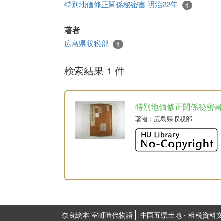
特別地価修正関係秘密書 明治22年
1
著者
広島県収税部
1
検索結果 1 件
特別地価修正関係秘密
著者
: 広島県収税部
奈良絵本 室町時代物語
中国五県土地・租税資料