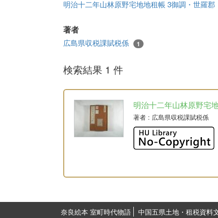
明治十二年山林原野宅地地租帳 3御調・世羅郡
著者
広島県収税課賦税係
1
検索結果 1 件
明治十二年山林原野宅
著者
: 広島県収税課賦税係
奈良絵本 室町時代物語
中国五県土地・租税資料