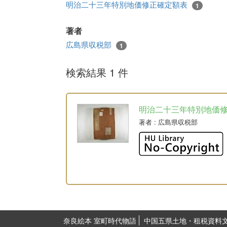
明治二十三年特別地価修正確定額表
1
著者
広島県収税部
1
検索結果 1 件
明治二十三年特別地価
著者
: 広島県収税部
奈良絵本 室町時代物語
中国五県土地・租税資料