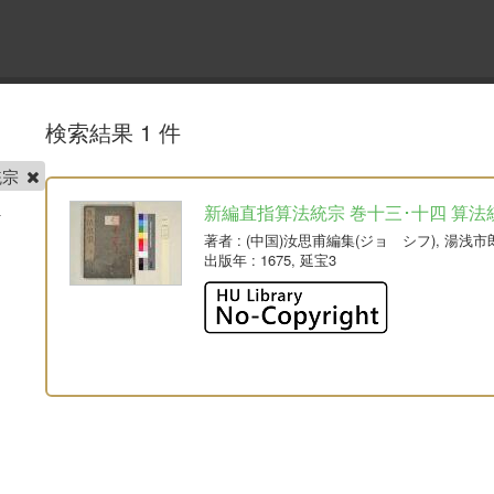
検索結果 1 件
統宗
新編直指算法統宗 巻十三･十四 算法
著者
: (中国)汝思甫編集(ジョ シフ), 湯
出版年
: 1675, 延宝3