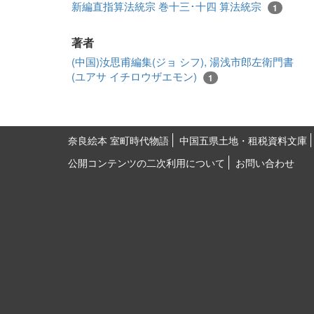
新編直指算法統宗 巻十三･十四 算法統宗
1
著者
(中国)汝思甫編集(ジョ シフ), 湯浅市郎左衛門書
(ユアサ イチロウザエモン)
1
奈良絵本 室町時代物語
中国五県土地・租税資料文庫
公開コンテンツの二次利用について
お問い合わせ