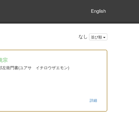
English
なし
並び順
統宗
浅市郎左衛門書(ユアサ イチロウザエモン)
詳細