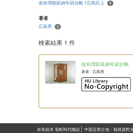
改租増額延納年賦台帳 1広島区上
1
著者
広島県
1
検索結果 1 件
改租増額延納年賦台帳
著者
: 広島県
奈良絵本 室町時代物語
中国五県土地・租税資料