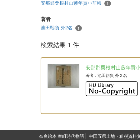
安那郡粟根村山藪年貢小前帳
1
著者
池田靱負 外2名
1
検索結果 1 件
安那郡粟根村山藪年貢
著者
: 池田靱負 外２名
奈良絵本 室町時代物語
中国五県土地・租税資料