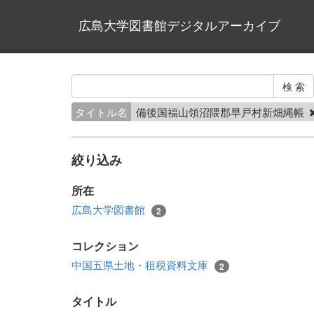
広島大学図書館デジタルアーカイブ
タイトル名
備後国福山領沼隈郡早戸村新畑縄帳
絞り込み
所在
広島大学図書館
2
コレクション
中国五県土地・租税資料文庫
2
タイトル