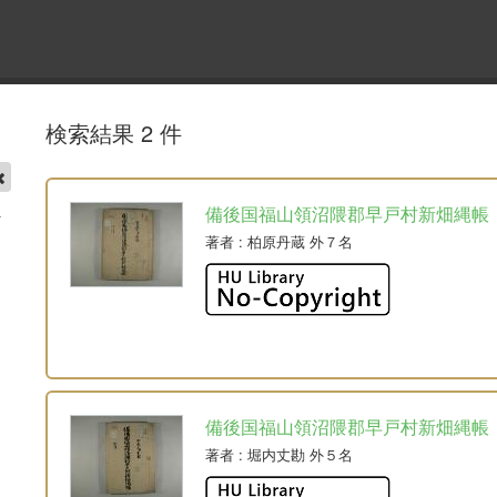
検索結果 2 件
備後国福山領沼隈郡早戸村新畑縄帳
著者
: 柏原丹蔵 外７名
備後国福山領沼隈郡早戸村新畑縄帳
著者
: 堀内丈勘 外５名