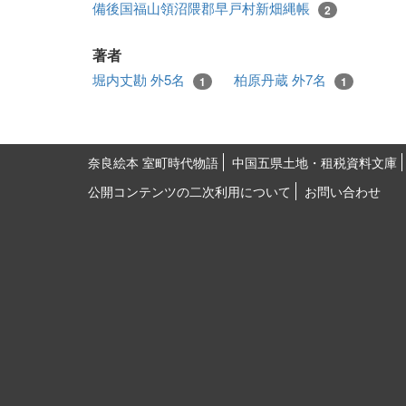
備後国福山領沼隈郡早戸村新畑縄帳
2
著者
堀内丈勘 外5名
柏原丹蔵 外7名
1
1
奈良絵本 室町時代物語
中国五県土地・租税資料文庫
公開コンテンツの二次利用について
お問い合わせ