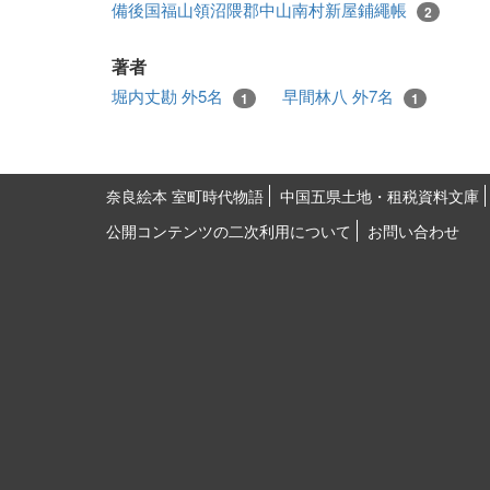
備後国福山領沼隈郡中山南村新屋鋪繩帳
2
著者
堀内丈勘 外5名
早間林八 外7名
1
1
奈良絵本 室町時代物語
中国五県土地・租税資料文庫
公開コンテンツの二次利用について
お問い合わせ