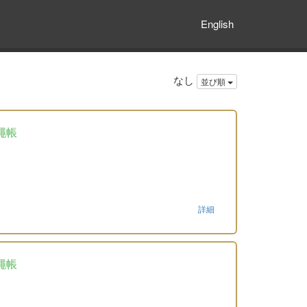
English
なし
並び順
繩帳
詳細
繩帳