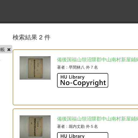
検索結果 2 件
繩帳
備後国福山領沼隈郡中山南村新屋鋪
著者
: 早間林八 外７名
備後国福山領沼隈郡中山南村新屋鋪
著者
: 堀内丈勘 外５名