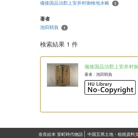
備後国品治郡上安井村御検地水帳
1
著者
池田靱負
1
検索結果 1 件
備後国品治郡上安井村
著者
: 池田靱負
奈良絵本 室町時代物語
中国五県土地・租税資料