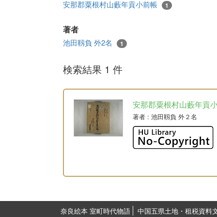
安那郡粟根村山藪年貢小前帳
1
著者
池田靱負 外2名
1
検索結果 1 件
安那郡粟根村山藪年貢
著者
: 池田靱負 外２名
奈良絵本 室町時代物語
中国五県土地・租税資料