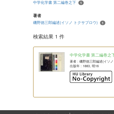
中学化学書 第二編巻之下
1
著者
磯野徳三郎編述(イソノ トクサブロウ)
1
検索結果 1 件
中学化学書 第二編巻之
著者
: 磯野徳三郎編述(イソ
出版年
: 1883, 明16