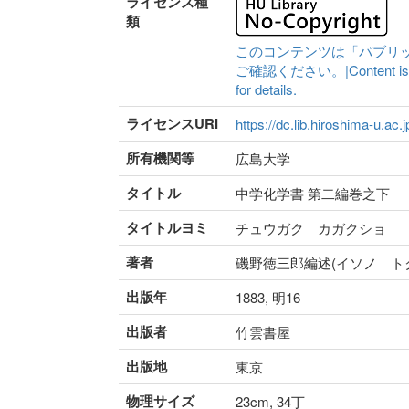
ライセンス種
類
このコンテンツは「パブリ
ご確認ください。|Content is availa
for details.
ライセンスURI
https://dc.lib.hiroshima-u.ac.
所有機関等
広島大学
タイトル
中学化学書 第二編巻之下
タイトルヨミ
チュウガク カガクショ
著者
磯野徳三郎編述(イソノ ト
出版年
1883, 明16
出版者
竹雲書屋
出版地
東京
物理サイズ
23cm, 34丁