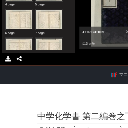
マニ
中学化学書 第二編巻之