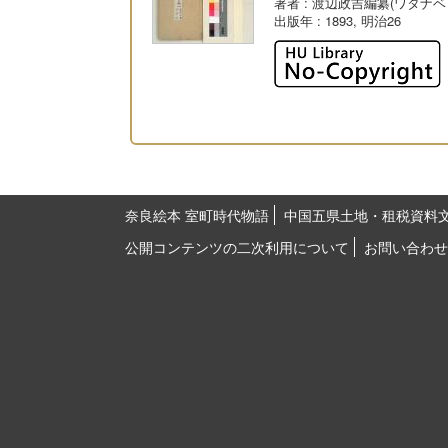
著者
: 渡辺政吉編纂(ワタナベ
出版年
: 1893, 明治26
奈良絵本 室町時代物語
中国五県土地・租税資料
公開コンテンツの二次利用について
お問い合わせ