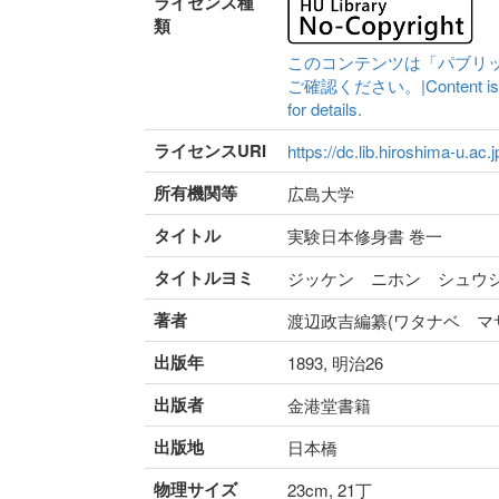
ライセンス種
類
このコンテンツは「パブリ
ご確認ください。|Content is availa
for details.
ライセンスURI
https://dc.lib.hiroshima-u.ac.
所有機関等
広島大学
タイトル
実験日本修身書 巻一
タイトルヨミ
ジッケン ニホン シュウ
著者
渡辺政吉編纂(ワタナベ マサ
出版年
1893, 明治26
出版者
金港堂書籍
出版地
日本橋
物理サイズ
23cm, 21丁