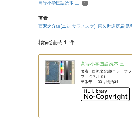
高等小学国語読本 三
1
著者
西沢之介編(ニシ サワノスケ), 東久世通禧,副
検索結果 1 件
高等小学国語読本 三
著者
: 西沢之介編(ニシ サ
マ タネオミ)
出版年
: 1901, 明治34