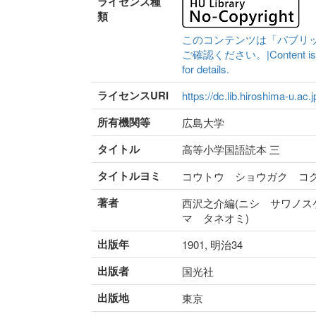
ライセンス種
類
このコンテンツは「パブリ
ご確認ください。|Content is availa
for details.
ライセンスURI
https://dc.lib.hiroshima-u.ac.
所有機関等
広島大学
タイトル
高等小学国語読本 三
タイトルヨミ
コウトウ ショウガク コ
著者
西沢之介編(ニシ サワノスケ
マ タネオミ)
出版年
1901, 明治34
出版者
国光社
出版地
東京