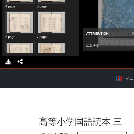
マニ
高等小学国語読本 三