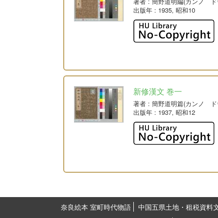
著者
: 簡野道明編(カンノ ド
出版年
: 1935, 昭和10
新修漢文 巻一
著者
: 簡野道明篇(カンノ ド
出版年
: 1937, 昭和12
奈良絵本 室町時代物語
中国五県土地・租税資料