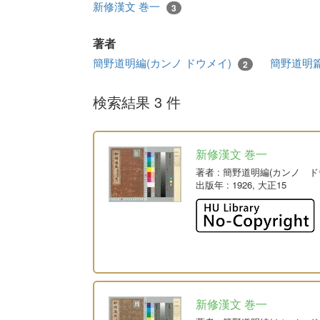
新修漢文 巻一
3
著者
簡野道明編(カンノ ドウメイ)
簡野道明篇
2
検索結果 3 件
新修漢文 巻一
著者
: 簡野道明編(カンノ ド
出版年
: 1926, 大正15
新修漢文 巻一