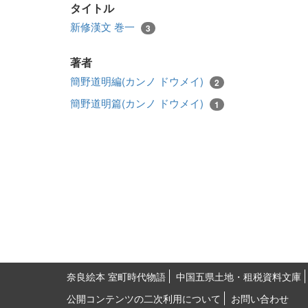
タイトル
新修漢文 巻一
3
著者
簡野道明編(カンノ ドウメイ)
2
簡野道明篇(カンノ ドウメイ)
1
奈良絵本 室町時代物語
中国五県土地・租税資料文庫
公開コンテンツの二次利用について
お問い合わせ