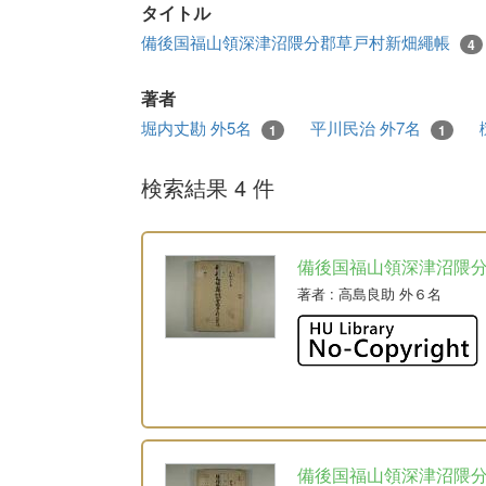
タイトル
備後国福山領深津沼隈分郡草戸村新畑繩帳
4
著者
堀内丈勘 外5名
平川民治 外7名
1
1
検索結果 4 件
備後国福山領深津沼隈
著者
: 高島良助 外６名
備後国福山領深津沼隈