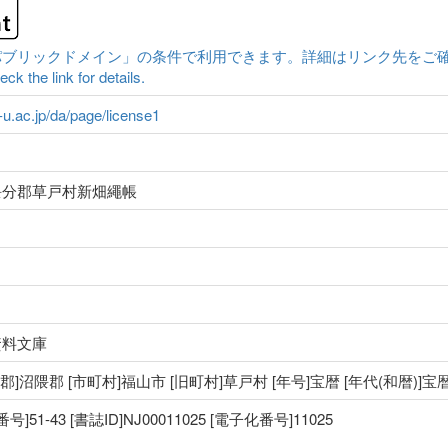
クドメイン」の条件で利用できます。詳細はリンク先をご確認ください。|Conten
ck the link for details.
a-u.ac.jp/da/page/license1
隈分郡草戸村新畑繩帳
資料文庫
 [郡]沼隈郡 [市町村]福山市 [旧町村]草戸村 [年号]宝暦 [年代(和暦)]
1-43 [書誌ID]NJ00011025 [電子化番号]11025