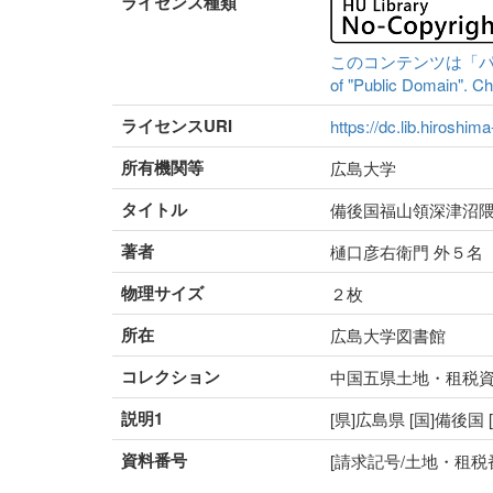
ライセンス種類
このコンテンツは「パブリッ
of "Public Domain". Che
ライセンスURI
https://dc.lib.hiroshim
所有機関等
広島大学
タイトル
備後国福山領深津沼
著者
樋口彦右衛門 外５名
物理サイズ
２枚
所在
広島大学図書館
コレクション
中国五県土地・租税
説明1
[県]広島県 [国]備後国
資料番号
[請求記号/土地・租税番号]5