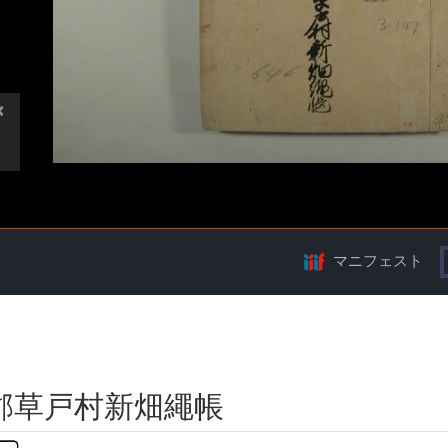
マニフェスト
郡草戸村新畑繩帳