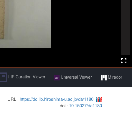
IIIF Curation Viewer
Universal Viewer
Mirador
URL :
https://dc.lib.hiroshima-u.ac.jp/da/1180
doi :
10.15027/da1180