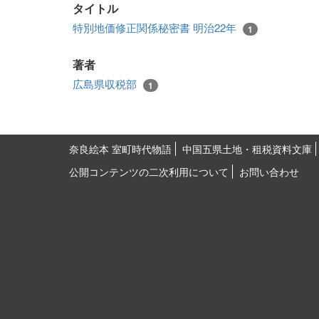
タイトル
特別地価修正関係秘密書 明治22年
1
著者
広島県収税部
1
奈良絵本 室町時代物語
中国五県土地・租税資料文庫
公開コンテンツの二次利用について
お問い合わせ