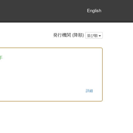
English
発行機関 (降順)
並び順
年
詳細