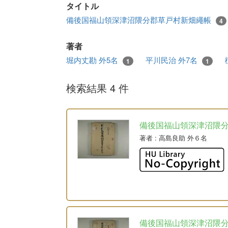
タイトル
備後国福山領深津沼隈分郡草戸村新畑繩帳
4
著者
堀内丈勘 外5名
平川民治 外7名
1
1
検索結果 4 件
備後国福山領深津沼隈
著者
: 高島良助 外６名
備後国福山領深津沼隈